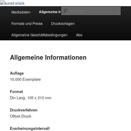
Zum
Kunst und Kultur Programm Magazin
primären
Hauptmenü
Such
Allgemeine Informationen
Mediadaten
Inhalt
springen
kunst:stück
Formate und Preise
Druckvorlagen
Allgemeine Geschäftsbedingungen
Abo
Allgemeine Informationen
Auflage
10.000 Exemplare
Format
Din Lang, 105 x 210 mm
Druckverfahren
Offset-Druck
Erscheinungsintervall